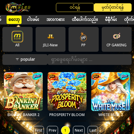
ဝင်ရန်
မှတ်ပုံတင်ရန်
်
စလော့
ငါးဖမ်း
အားကစား
ထီပေါက်သည်။
မီနီဂိမ်း
တိုက်ရ
All
JILI-New
PP
CP GAMING
popular
BANKIN' BANKER 2
PROSPERITY BLOOM
WHITE MUSE 2
First
Prev
1
Next
Last