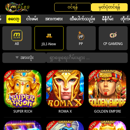
ဝင်ရန်
မှတ်ပုံတင်ရန်
်
စလော့
ငါးဖမ်း
အားကစား
ထီပေါက်သည်။
မီနီဂိမ်း
တိုက်ရ
All
PP
CP GAMING
JILI-New
အားလုံး
SUPER RICH
ROMA X
GOLDEN EMPIRE