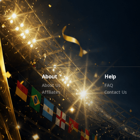
About
Help
About Us
FAQ
Affiliates
Contact Us