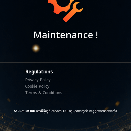
Maintenance !
Regulations
Privacy Policy
Cookie Policy
Terms & Conditions
© 2025 MClub ကာစီနိုတွင် အသက် 18+ သူများအတွက် အခွင့်အာဏာအားလုံး