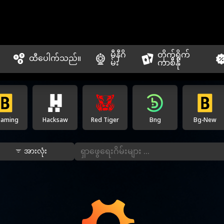
မီနီဂိ
တိုက်ရိုက်
ထီပေါက်သည်။
မ်း
ကာစီနို
aming
Hacksaw
Red Tiger
Bng
Bg-New
အားလုံး