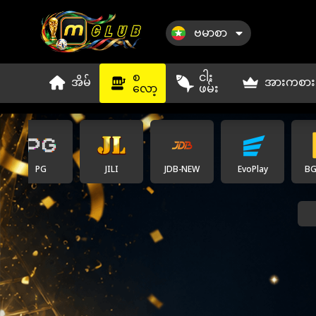
ဗမာစာ
စ
ငါး
အိမ်
အားကစား
လော့
ဖမ်း
PG
JILI
JDB-NEW
EvoPlay
BG