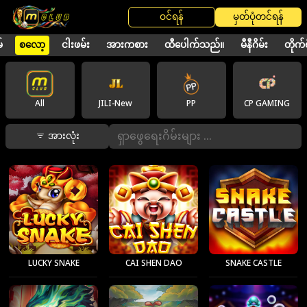
ဝင်ရန်
မှတ်ပုံတင်ရန်
်
စလော့
ငါးဖမ်း
အားကစား
ထီပေါက်သည်။
မီနီဂိမ်း
တိုက်ရ
All
JILI-New
PP
CP GAMING
အားလုံး
LUCKY SNAKE
CAI SHEN DAO
SNAKE CASTLE