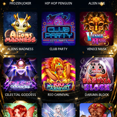
FROZEN JOKER
HIP HOP PENGUIN
ALIEN HIVE
ALIENS MADNESS
CLUB PARTY
VENICE MASK
CELESTIAL GODDESS
RIO CARNIVAL
DARUMA BLOCK