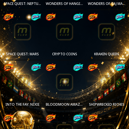
SPACE QUEST: NEPTUNE
WONDERS OF HANGING GARDEN
WONDERS OF TAJ MAHAL
SPACE QUEST: MARS
CRYPTO COINS
KRAKEN QUEEN
INTO THE FAY: NIXIE
BLOODMOON AMAZONIA
SHIPWRECKED RICHES