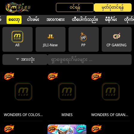
ဝင်ရန်
မှတ်ပုံတင်ရန်
်
စလော့
ငါးဖမ်း
အားကစား
ထီပေါက်သည်။
မီနီဂိမ်း
တိုက်ရ
All
JILI-New
PP
CP GAMING
အားလုံး
WONDERS OF COLOSSEUM
MINES
WONDERS OF GRAND CANYON