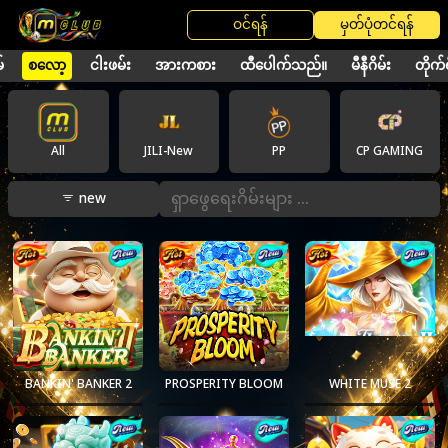
ဝင်ရန်
မှတ်ပုံတင်ရန်
်
စလော့
ငါးဖမ်း
အားကစား
ထီပေါက်သည်။
မီနီဂိမ်း
တိုက်ရ
All
JILI-New
PP
CP GAMING
new
BANKIN' BANKER 2
PROSPERITY BLOOM
WHITE MUSE 2