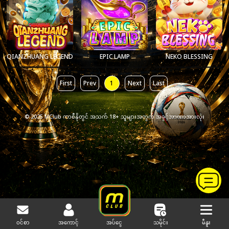
QIANZHUANG LEGEND
EPIC LAMP
NEKO BLESSING
First
Prev
1
Next
Last
© 2025 MClub ကာစီနိုတွင် အသက် 18+ သူများအတွက် အခွင့်အာဏာအားလုံး
ဝင်စာ
အကောင့်
သမိုင်း
မီနူး
အပ်ငွေ