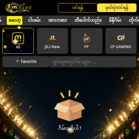
ဝင်ရန်
မှတ်ပုံတင်ရန်
်
စလော့
ငါးဖမ်း
အားကစား
ထီပေါက်သည်။
မီနီဂိမ်း
တိုက်ရ
JILI-New
PP
CP GAMING
All
favorite
ဂိမ်းမရှိပါ !