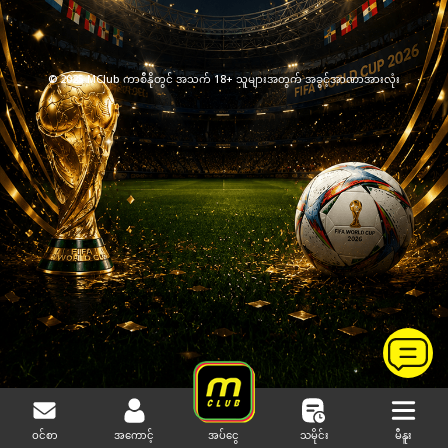
© 2025 MClub ကာစီနိုတွင် အသက် 18+ သူများအတွက် အခွင့်အာဏာအားလုံး
ဝင်စာ
အကောင့်
သမိုင်း
မီနူး
အပ်ငွေ