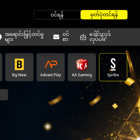
မှတ်ပုံတင်ရန်
ဝင်ရန်
အရောင်းမြှင့်တင်မှု
ဝင်
ဒေါင်းလုဒ်
များ
စာ
လုပ်ပါ။
Bg-New
Advant Play
KA Gaming
Spribe
U