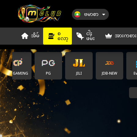
ဗမာစာ
စ
ငါး
အိမ်
အားကစား
လော့
ဖမ်း
CP GAMING
PG
JILI
JDB-NEW
E