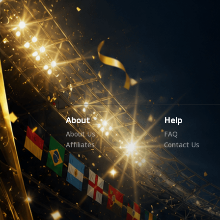
About
Help
About Us
FAQ
Affiliates
Contact Us