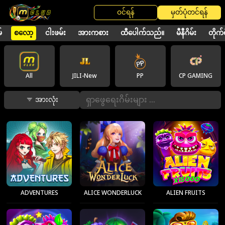
ဝင်ရန်
မှတ်ပုံတင်ရန်
်
စလော့
ငါးဖမ်း
အားကစား
ထီပေါက်သည်။
မီနီဂိမ်း
တိုက်ရ
All
JILI-New
PP
CP GAMING
အားလုံး
ADVENTURES
ALICE WONDERLUCK
ALIEN FRUITS