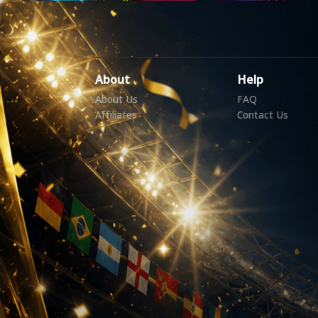
About
Help
About Us
FAQ
Affiliates
Contact Us