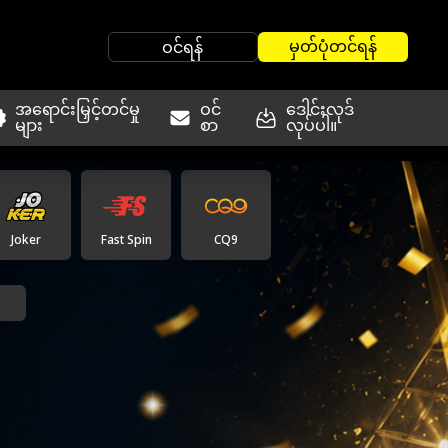
မှတ်ပုံတင်ရန်
ဝင်ရန်
အရောင်းမြှင့်တင်မှု
ဝင်
ဒေါင်းလုဒ်
များ
စာ
လုပ်ပါ။
Joker
Fast Spin
CQ9