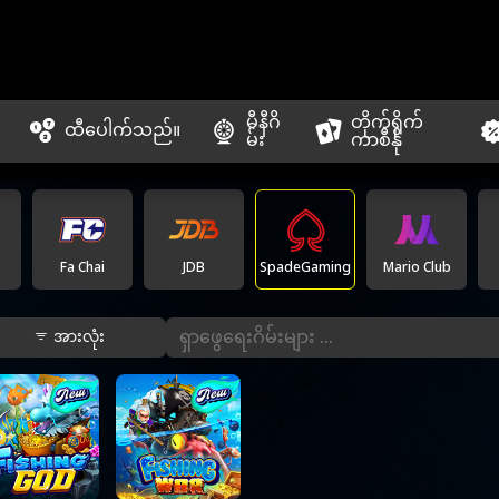
မီနီဂိ
တိုက်ရိုက်
ထီပေါက်သည်။
မ်း
ကာစီနို
Fa Chai
JDB
SpadeGaming
Mario Club
အားလုံး