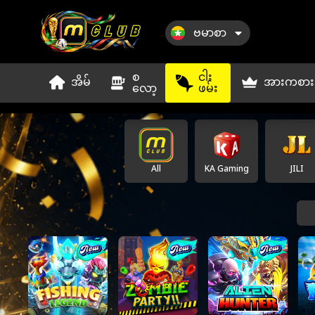
ဗမာစာ
စ
ငါး
အိမ်
အားကစား
လော့
ဖမ်း
All
KA Gaming
JILI