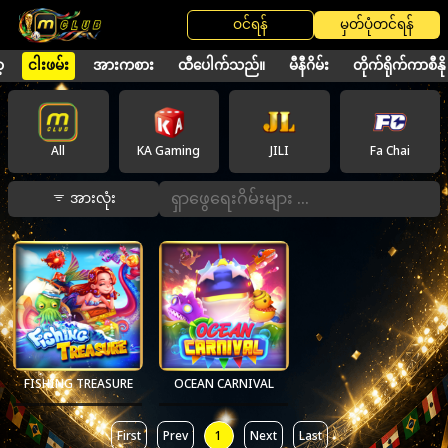
ဝင်ရန်
မှတ်ပုံတင်ရန်
့
ငါးဖမ်း
အားကစား
ထီပေါက်သည်။
မီနီဂိမ်း
တိုက်ရိုက်ကာစီနို
All
KA Gaming
JILI
Fa Chai
အားလုံး
FISHING TREASURE
OCEAN CARNIVAL
First
Prev
1
Next
Last