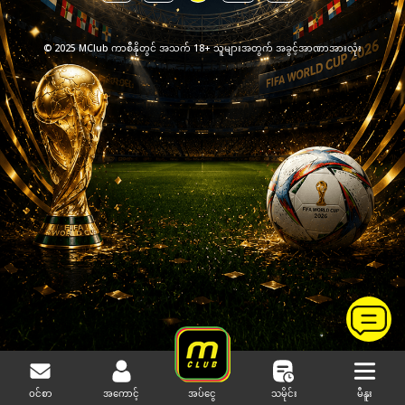
© 2025 MClub ကာစီနိုတွင် အသက် 18+ သူများအတွက် အခွင့်အာဏာအားလုံး
ဝင်စာ
အကောင့်
သမိုင်း
မီနူး
အပ်ငွေ