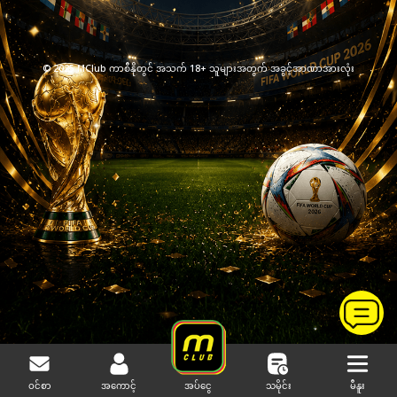
© 2025 MClub ကာစီနိုတွင် အသက် 18+ သူများအတွက် အခွင့်အာဏာအားလုံး
ဝင်စာ
အကောင့်
သမိုင်း
မီနူး
အပ်ငွေ