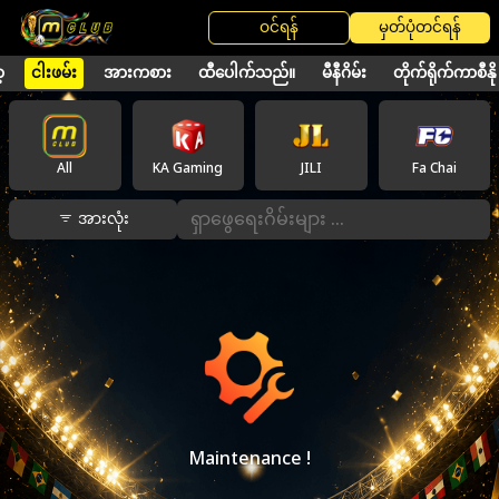
ဝင်ရန်
မှတ်ပုံတင်ရန်
့
ငါးဖမ်း
အားကစား
ထီပေါက်သည်။
မီနီဂိမ်း
တိုက်ရိုက်ကာစီနို
All
KA Gaming
JILI
Fa Chai
အားလုံး
Maintenance !