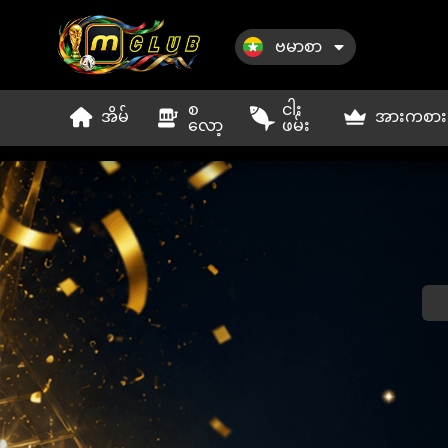
ဗမာစာ
စ
ငါး
အိမ်
အားကစား
လော့
ဖမ်း