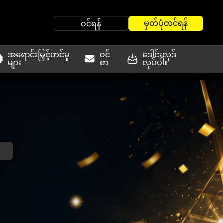
မှတ်ပုံတင်ရန်
ဝင်ရန်
အရောင်းမြှင့်တင်မှု
ဝင်
ဒေါင်းလုဒ်
များ
စာ
လုပ်ပါ။