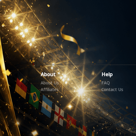
About
Help
About Us
FAQ
Affiliates
Contact Us