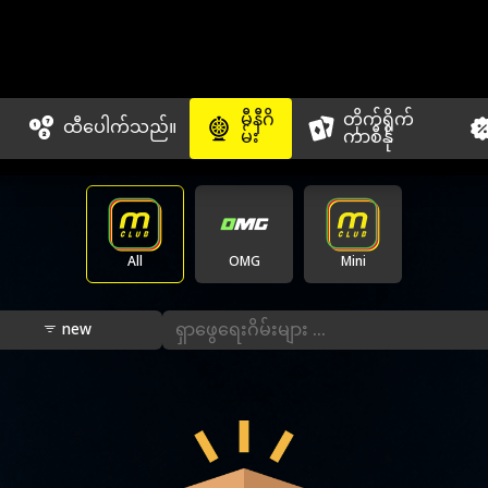
မီနီဂိ
တိုက်ရိုက်
ထီပေါက်သည်။
မ်း
ကာစီနို
All
OMG
Mini
new